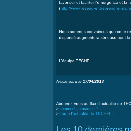
favoriser
et
faciliter
l’émergence
et la
r
(
http://www.reseau-entreprendre-maine-
Nous
sommes
convaincus
que
cette
re
dispensé
augmentera
sérieusement
l
L’équipe
TECHFI
Article paru le
17/04/2013
Abonnez-vous au flux d'actualité de TEC
>
comment ça marche ?
>
Toute l'actualité de TECHFI.fr
Les 10 dernières pa