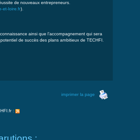
éussite
de nouveaux entrepreneurs.
et-loire.fr
).
connaissance
ainsi
que
l’accompagnement
qui sera
e
potentiel
de
succès
des plans
ambitieux
de
TECHFI
.
imprimer la page
HFI.fr :
rutions :