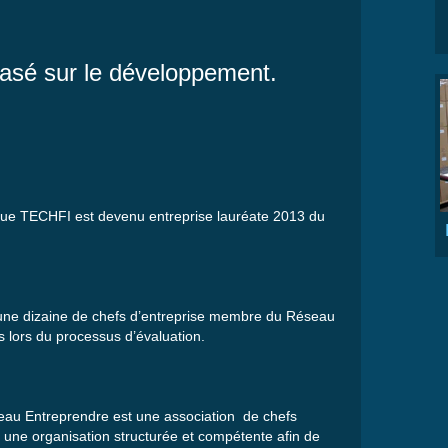
sé sur le développement.
ue
TECHFI
est
devenu
entreprise
lauréate
2013 du
une
dizaine
de chefs
d’entreprise
membre
du
Réseau
s
lors
du
processus
d’évaluation
.
eau
Entreprendre
est
une
association de chefs
une
organisation
structurée
et
compétente
afin
de