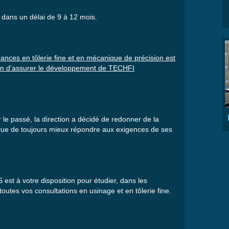
e
dans
un
délai
de 9
à
12
mois
.
mances en
tôlerie
fine et en
mécanique
de
précision
est
in
d'assurer
le
développement
de
TECHFI
 le
passé
, la direction a
décidé
de
redonner
de la
vue
de
toujours
mieux
répondre
aux
exigences
de
ses
S
est
à
votre
disposition pour
étudier
,
dans
les
toutes
vos
consultations en
usinage
et en
tôlerie
fine.