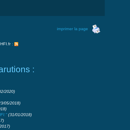
imprimer la page
HFI.fr :
rutions :
02/2020)
3/05/2018)
018)
FI."
(31/01/2018)
7)
2017)