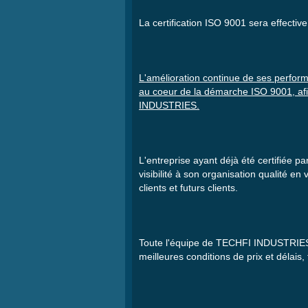
La certification ISO 9001 sera effectiv
L'
amélioration
continue de
ses
perfor
au
coeur
de la
démarche
ISO 9001,
af
INDUSTRIES.
L'entreprise
ayant
déjà
été
certifiée
par
visibilité
à
son
organisation
qualité
en
clients et
futurs
clients.
Toute
l'équipe
de
TECHFI
INDUSTRIE
meilleures
conditions de prix et
délais
,